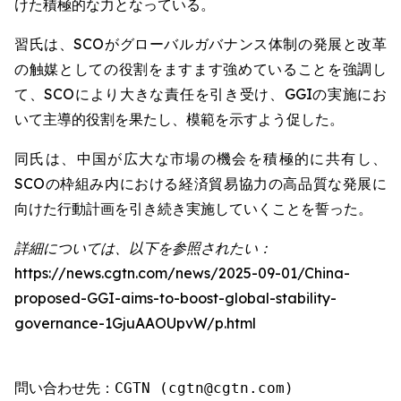
けた積極的な力となっている。
習氏は、SCOがグローバルガバナンス体制の発展と改革
の触媒としての役割をますます強めていることを強調し
て、SCOにより大きな責任を引き受け、GGIの実施にお
いて主導的役割を果たし、模範を示すよう促した。
同氏は、中国が広大な市場の機会を積極的に共有し、
SCOの枠組み内における経済貿易協力の高品質な発展に
向けた行動計画を引き続き実施していくことを誓った。
詳細については、以下を参照されたい：
https://news.cgtn.com/news/2025-09-01/China-
proposed-GGI-aims-to-boost-global-stability-
governance-1GjuAAOUpvW/p.html
問い合わせ先：CGTN (cgtn@cgtn.com)