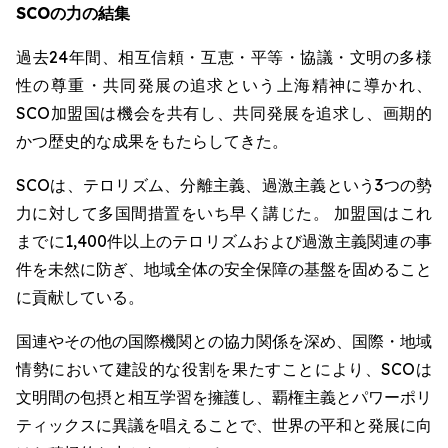
SCOの力の結集
過去24年間、相互信頼・互恵・平等・協議・文明の多様
性の尊重・共同発展の追求という上海精神に導かれ、
SCO加盟国は機会を共有し、共同発展を追求し、画期的
かつ歴史的な成果をもたらしてきた。
SCOは、テロリズム、分離主義、過激主義という3つの勢
力に対して多国間措置をいち早く講じた。 加盟国はこれ
までに1,400件以上のテロリズムおよび過激主義関連の事
件を未然に防ぎ、地域全体の安全保障の基盤を固めること
に貢献している。
国連やその他の国際機関との協力関係を深め、国際・地域
情勢において建設的な役割を果たすことにより、SCOは
文明間の包摂と相互学習を擁護し、覇権主義とパワーポリ
ティックスに異議を唱えることで、世界の平和と発展に向