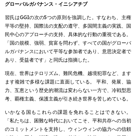
グローバルガバナンス・イニシアチブ
習氏はGGIの次の5つの原則を強調した。すなわち、主権
平等の堅持、国際法の支配の遵守、多国間主義の実践、国
民中心のアプローチの支持、具体的な行動の重視である。
「国の規模、強弱、貧富を問わず、すべての国がグローバ
ルガバナンスにおいて平等な参加者であり、意思決定者で
あり、受益者です」と同氏は指摘した。
現在、世界はテロリズム、難民危機、越境犯罪など、ます
ます複雑で多様な課題に直面している。 平和、発展、協
力、互恵という歴史的潮流は変わらない一方で、冷戦型思
考、覇権主義、保護主義が引き続き世界を苦しめている。
いかなる国もこれらの課題を免れることはできない。
「私たちは、困難な時代においてこそ、平和共存への当初
のコミットメントを支持し、ウィンウィンの協力への信頼