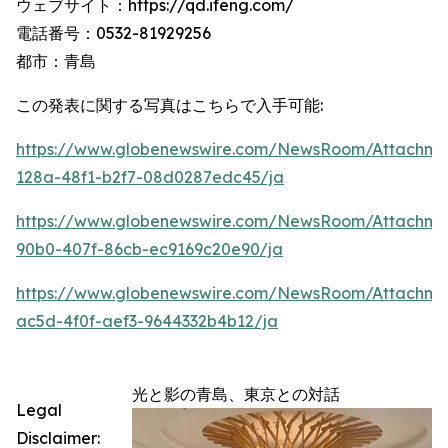
ウェブサイト：https://qd.ifeng.com/
電話番号：0532-81929256
都市：青島
この発表に関する写真はこちらで入手可能:
https://www.globenewswire.com/NewsRoom/Attachme
128a-48f1-b2f7-08d0287edc45/ja
https://www.globenewswire.com/NewsRoom/Attachme
90b0-407f-86cb-ec9169c20e90/ja
https://www.globenewswire.com/NewsRoom/Attachm
ac5d-4f0f-aef3-9644332b4b12/ja
光と影の青島、東京との対話
Legal
Disclaimer: