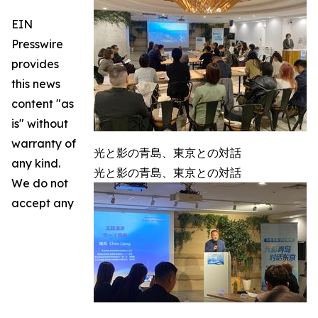
EIN
Presswire
provides
this news
content "as
is" without
warranty of
光と影の青島、東京との対話
any kind.
光と影の青島、東京との対話
We do not
accept any